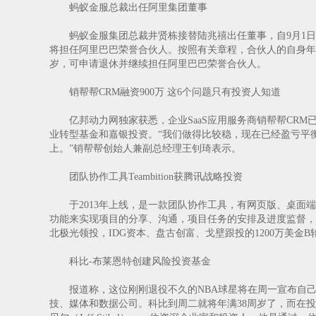
蚂蚁金服总裁出任阿里集团董事
蚂蚁金服集团总裁井贤栋接替陆兆禧出任董事，自9月1日
将担任阿里巴巴荣誉合伙人。按照有关章程，合伙人的自身年
岁，可申请退休并继续担任阿里巴巴荣誉合伙人。
销帮帮CRM融资900万 这6个问题只有投资人知道
亿邦动力网独家获悉，企业SaaS应用服务商销帮帮CRM已
业转型基金和嘉银投资。“我们做得比较稳，现在已经盈亏平
上。”销帮帮创始人兼副总经理王钊琦表示。
团队协作工具Teambition获腾讯战略投资
于2013年上线，是一款团队协作工具，有网页版、桌面端
功能来实现项目的分享、沟通，项目任务的安排及进度监督，以及相
北极光领投，IDG资本、盘古创富、戈壁跟投的1200万美
科比-布莱恩特创建风险投资基金
报道称，这位刚刚退役不久的NBA球星将在周一宣布自己
技、媒体和数据公司。科比到周二就将年满38周岁了，而在投