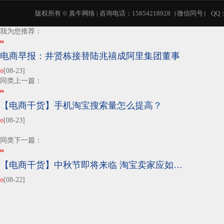
版权所有 ©
真牛网络
| 咨询电话：15854218928（微信同号） QQ：1
我为您推荐：
电商早报：井贤栋接替陆兆禧成阿里集团董事
[08-23]
同类上一篇：
【电商干货】手机淘宝搜索量怎么提高？
[08-23]
同类下一篇：
【电商干货】中秋节即将来临 淘宝卖家应如…
[08-22]